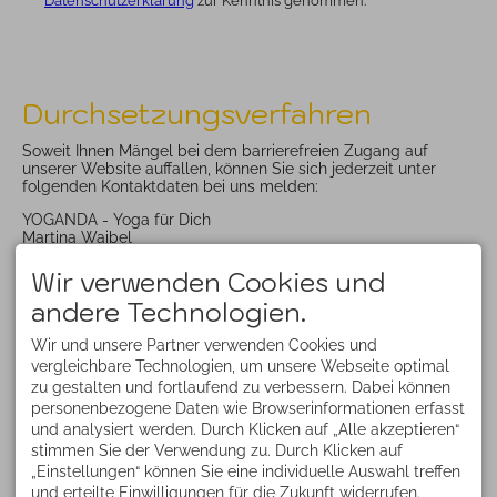
Datenschutzerklärung
zur Kenntnis genommen.
Durchsetzungsverfahren
Soweit Ihnen Mängel bei dem barrierefreien Zugang auf
unserer Website auffallen, können Sie sich jederzeit unter
folgenden Kontaktdaten bei uns melden:
YOGANDA - Yoga für Dich
Martina Waibel
87561 Oberstdorf
DEUTSCHLAND
Wir verwenden Cookies und
martina@yoganda.de
andere Technologien.
Sollten wir Ihre Rückmeldung nicht zu Ihrer Zufriedenheit
beantworten oder bleibt Ihre Anfrage innerhalb von sechs
Wir und unsere Partner verwenden Cookies und
Wochen ganz oder teilweise unbeantwortet, so haben Sie die
vergleichbare Technologien, um unsere Webseite optimal
Möglichkeit, bei der Durchsetzungsstelle online einen Antrag
zu gestalten und fortlaufend zu verbessern. Dabei können
auf Prüfung der Einhaltung der Anforderungen an die
personenbezogene Daten wie Browserinformationen erfasst
Barrierefreiheit zu stellen:
und analysiert werden. Durch Klicken auf „Alle akzeptieren“
Link zum Antrag auf Prüfung der Anforderungen an die
Barrierefreiheit gem. § 3 BayEGovV
stimmen Sie der Verwendung zu. Durch Klicken auf
„Einstellungen“ können Sie eine individuelle Auswahl treffen
Oder Sie wenden sich an folgende Kontaktadresse:
und erteilte Einwilligungen für die Zukunft widerrufen.