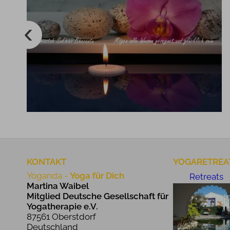
Orichidee im Wasser
KONTAKT
YOGARETREA
Yoganda -
Yoga für Dich
Retreats
Martina Waibel
Mitglied Deutsche Gesellschaft für
Yogatherapie e.V.
87561 Oberstdorf
Deutschland