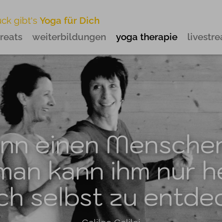
ück gibt's
Yoga für Dich
treats
weiterbildungen
yoga therapie
livestr
nn einen Menschen
 man kann ihm nur he
ich selbst zu entd