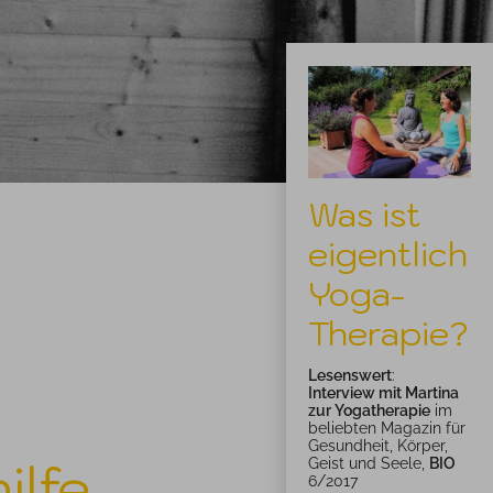
Was ist
eigentlich
Yoga-
Therapie?
Lesenswert
:
Interview mit Martina
zur Yogatherapie
im
beliebten Magazin für
Gesundheit, Körper,
ilfe
Geist und Seele,
BIO
6/2017