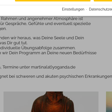
tspannung zu finden und Dein Energiefeld wieder zu stärke
Einstellungen
·
Datenschutze
flädt.
ten Rahmen und angenehmer Atmosphäre ist
ür Gespräche, Gefühle und eventuell spezielle
gen.
inden wir heraus, was Deine Seele und Dein
s Dir gut tut.
 individuelle Übungsabfolge zusammen.
en wir Dein Programm an Deine neuen Bedürfnisse
h, Termine unter martina(at)yoganda.de
ignet bei schweren und akuten psychischen Erkrankungen