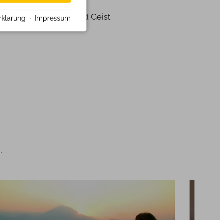
n, indem sie Körper und Geist
rklärung
·
Impressum
.