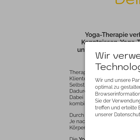
Yoga-Therapie ver
Kenntnissen. Yoga-T
unterstützt, Dein ph
Wir verw
Technolog
Therapie steht üblicherweise
Klienten ein. Das Besondere
Wir und unsere Par
Selbstheilungskräfte aktivier
optimal zu gestalt
Dadurch erzielst Du heilsame
Browserinformatione
Dabei ist
Yoga-Therapie
nach
Sie der Verwendung 
kombinierbar.
Yoga-Therapie
treffen und erteilte
unserer Datenschut
Durch eine regelmäßige Praxi
Je nach Beschwerdegrad und
Körper- und Atemübungen al
Die
Yoga-Therapie
ist für al