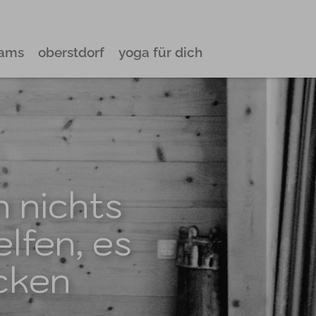
eams
oberstdorf
yoga für dich
 nichts
lfen, es
ecken