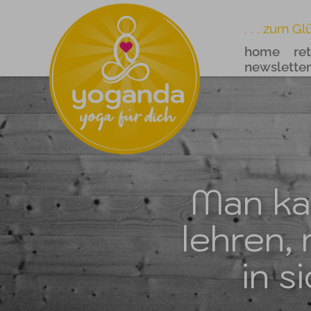
. . . zum Gl
home
re
newsletter
Man ka
lehren,
in s