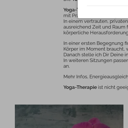
Yoga-Therapie
hilft Dir, En
mit Prana (Lebensenergie) au
In einem vertrauten, priva
ausreichend Zeit und Raum f
körperliche Herausforderun
In einer ersten Begegnung f
Körper im Moment braucht, wa
Danach stelle ich Dir Deine
In weiteren Sitzungen pass
an.
Mehr Infos, Energieausgleic
Yoga-Therapie
ist nicht gee