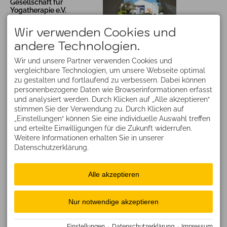
Gesellschaft für
Yogatherapie e.V.
87561 Oberstdorf
Deutschland
Wir verwenden Cookies und
martina@yoganda.de
andere Technologien.
Deine schönsten Yogaferien
Wir und unsere Partner verwenden Cookies und
1. bis 8. November 2026
vergleichbare Technologien, um unsere Webseite optimal
Yoga, Sonne und viel
zu gestalten und fortlaufend zu verbessern. Dabei können
Mee(h)r
Finca el Morisco
personenbezogene Daten wie Browserinformationen erfasst
Infos
und analysiert werden. Durch Klicken auf „Alle akzeptieren“
YOGA BERGE ATMEN
TERMINE NACH
stimmen Sie der Verwendung zu. Durch Klicken auf
VEREINBARUNG
„Einstellungen“ können Sie eine individuelle Auswahl treffen
und erteilte Einwilligungen für die Zukunft widerrufen.
Yogatherapie, Coaching
Weitere Informationen erhalten Sie in unserer
auch via Zoom Meeting
Datenschutzerklärung.
Livestream-Klassen
Suchen
Alle akzeptieren
25. - 29.11.2026
im
Naturhof Stillachtal
Facebook
im
Bergdorf Oberstdorf
Instagram
Nur notwendige akzeptieren
Infos
YouTube
Einstellungen
·
Datenschutzerklärung
·
Impressum