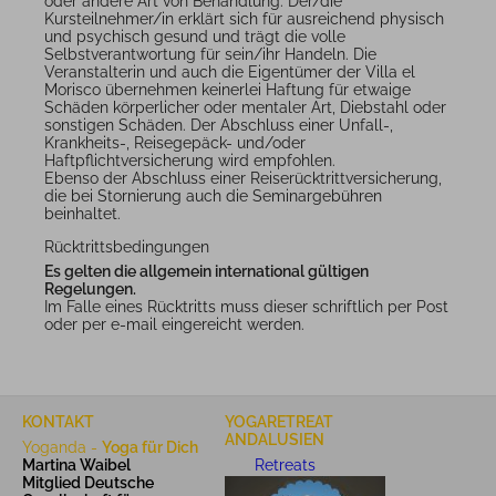
oder andere Art von Behandlung. Der/die
Kursteilnehmer/in erklärt sich für ausreichend physisch
und psychisch gesund und trägt die volle
Selbstverantwortung für sein/ihr Handeln. Die
Veranstalterin und auch die Eigentümer der Villa el
Morisco übernehmen keinerlei Haftung für etwaige
Schäden körperlicher oder mentaler Art, Diebstahl oder
sonstigen Schäden. Der Abschluss einer Unfall-,
Krankheits-, Reisegepäck- und/oder
Haftpflichtversicherung wird empfohlen.
Ebenso der Abschluss einer Reiserücktrittversicherung,
die bei Stornierung auch die Seminargebühren
beinhaltet.
Rücktrittsbedingungen
Es gelten die allgemein international gültigen
Regelungen.
Im Falle eines Rücktritts muss dieser schriftlich per Post
oder per e-mail eingereicht werden.
KONTAKT
YOGARETREAT
ANDALUSIEN
Yoganda -
Yoga für Dich
Martina Waibel
Retreats
Mitglied Deutsche