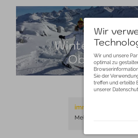
Wir verw
Technolog
Winterzauber
Oberstdorf
Wir und unsere Par
optimal zu gestalt
Browserinformatione
Sie der Verwendung 
treffen und erteilte
unserer Datenschut
immer informiert sein
Melde Dich gerne für d