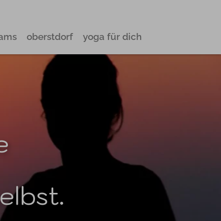
eams
oberstdorf
yoga für dich
e
elbst.