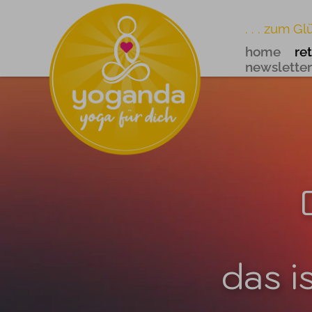
. . . zum Gl
home
re
newsletter
das i