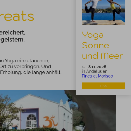
reats
Yoga
ereichert,
geistern,
Sonne
und Meer
von Yoga einzutauchen,
Ort zu verbringen. Und
1. - 8.11.2026
in Andalusien
Erholung, die lange anhält.
Finca el Morisco
Infos