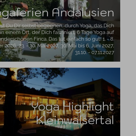
gaferien Andalusien
t Du Dir selbst begegnen, durch Yoga, das Dich
an einem Ort, der Dich fasziniert. 6 Tage Yoga auf
nderschönen Finca. Das tut einfach so gut! 1. - 8.
2026, 23. - 30. Mai 2027, 30. Mai bis 6. Juni 2027,
31.10. - 07.11.2027
Yoga Highlight
Kleinwalsertal