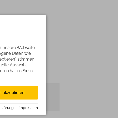
m unsere Webseite
zogene Daten wie
zeptieren“ stimmen
duelle Auswahl
en erhalten Sie in
e akzeptieren
rklärung
·
Impressum