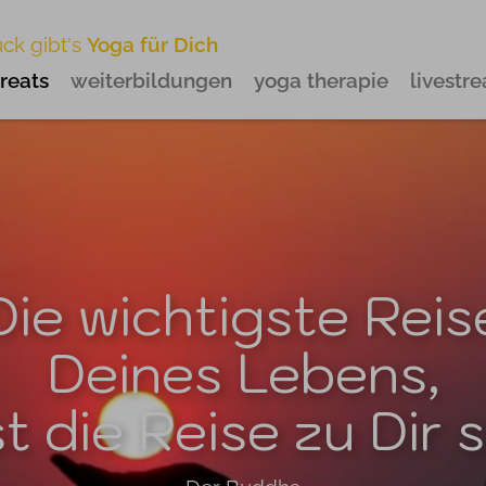
ück gibt's
Yoga für Dich
treats
weiterbildungen
yoga therapie
livestr
Die wichtigste Reis
Deines Lebens,
st die Reise zu Dir s