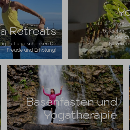
Yo
Möges
a Retreats
bereichert, 
der wu
chtig gut und schenken Dir
November 
Freude und Erholung!
Basenfasten und
Yogatherapie