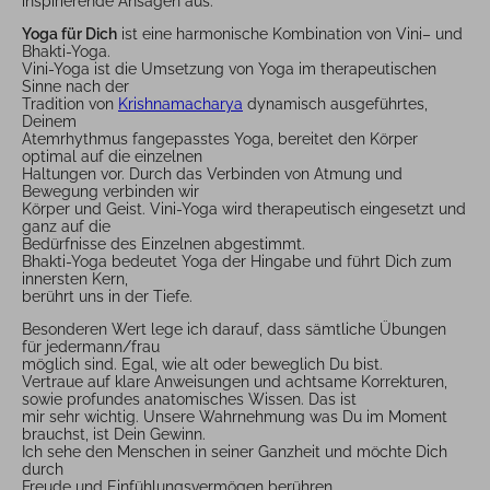
inspirierende Ansagen aus.
Yoga für Dich
ist eine harmonische Kombination von Vini– und
Bhakti-Yoga.
Vini-Yoga ist die Umsetzung von Yoga im therapeutischen
Sinne nach der
Tradition von
Krishnamacharya
dynamisch ausgeführtes,
Deinem
Atemrhythmus fangepasstes Yoga, bereitet den Körper
optimal auf die einzelnen
Haltungen vor. Durch das Verbinden von Atmung und
Bewegung verbinden wir
Körper und Geist. Vini-Yoga wird therapeutisch eingesetzt und
ganz auf die
Bedürfnisse des Einzelnen abgestimmt.
Bhakti-Yoga bedeutet Yoga der Hingabe und führt Dich zum
innersten Kern,
berührt uns in der Tiefe.
Besonderen Wert lege ich darauf, dass sämtliche Übungen
für jedermann/frau
möglich sind. Egal, wie alt oder beweglich Du bist.
Vertraue auf klare Anweisungen und achtsame Korrekturen,
sowie profundes anatomisches Wissen. Das ist
mir sehr wichtig. Unsere Wahrnehmung was Du im Moment
brauchst, ist Dein Gewinn.
Ich sehe den Menschen in seiner Ganzheit und möchte Dich
durch
Freude und Einfühlungsvermögen berühren.