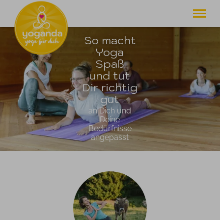
So macht
. . . zum Glück gibt's
Yoga für Dich
Yoga
Spaß
home
und tut
retreats
Dir richtig
weiterbildungen
gut
yoga therapie
livestreams
an Dich und
Deine
oberstdorf
Bedürfnisse
yoga für dich
angepasst
newsletter