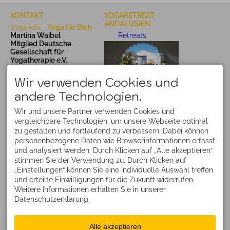
KONTAKT
YOGARETREAT
ANDALUSIEN
Yoganda -
Yoga für Dich
Martina Waibel
Retreats
Mitglied Deutsche
Gesellschaft für
Yogatherapie e.V.
87561 Oberstdorf
Deutschland
Wir verwenden Cookies und
martina@yoganda.de
andere Technologien.
Deine schönsten Yogaferien
Wir und unsere Partner verwenden Cookies und
1. bis 8. November 2026
vergleichbare Technologien, um unsere Webseite optimal
Yoga, Sonne und viel
zu gestalten und fortlaufend zu verbessern. Dabei können
Mee(h)r
Finca el Morisco
personenbezogene Daten wie Browserinformationen erfasst
Infos
und analysiert werden. Durch Klicken auf „Alle akzeptieren“
YOGA BERGE ATMEN
TERMINE NACH
stimmen Sie der Verwendung zu. Durch Klicken auf
VEREINBARUNG
„Einstellungen“ können Sie eine individuelle Auswahl treffen
und erteilte Einwilligungen für die Zukunft widerrufen.
Yogatherapie, Coaching
Weitere Informationen erhalten Sie in unserer
auch via Zoom Meeting
Datenschutzerklärung.
Livestream-Klassen
Suchen
Alle akzeptieren