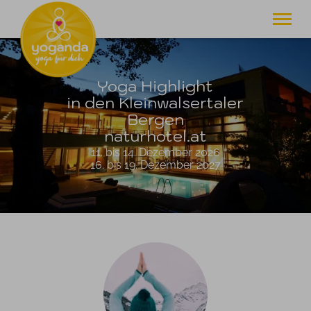
. . . zum Glück gibt's
Yoga für Dich
Yoga Highlight
home
in den Kleinwalsertaler
retreats
Bergen
weiterbildungen
naturhotel.at
yoga therapie
11. bis 14. Dezember 2026
livestreams
16. bis 19. Dezember 2027
oberstdorf
yoga für dich
newsletter