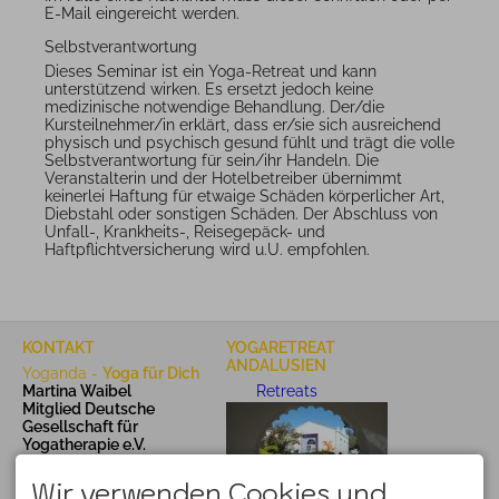
E-Mail eingereicht werden.
Selbstverantwortung
Dieses Seminar ist ein Yoga-Retreat und kann
unterstützend wirken. Es ersetzt jedoch keine
medizinische notwendige Behandlung. Der/die
Kursteilnehmer/in erklärt, dass er/sie sich ausreichend
physisch und psychisch gesund fühlt und trägt die volle
Selbstverantwortung für sein/ihr Handeln. Die
Veranstalterin und der Hotelbetreiber übernimmt
keinerlei Haftung für etwaige Schäden körperlicher Art,
Diebstahl oder sonstigen Schäden. Der Abschluss von
Unfall-, Krankheits-, Reisegepäck- und
Haftpflichtversicherung wird u.U. empfohlen.
KONTAKT
YOGARETREAT
ANDALUSIEN
Yoganda -
Yoga für Dich
Martina Waibel
Retreats
Mitglied Deutsche
Gesellschaft für
Yogatherapie e.V.
87561 Oberstdorf
Deutschland
Wir verwenden Cookies und
martina@yoganda.de