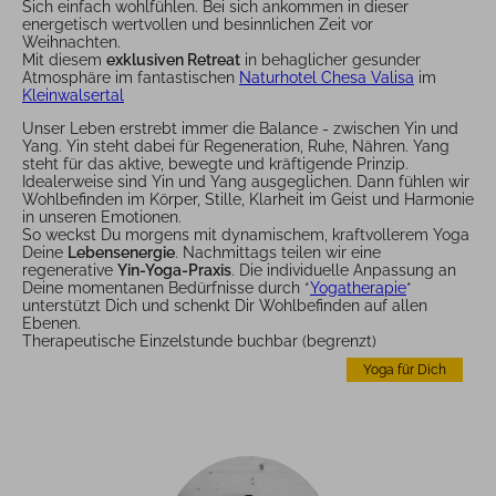
Sich einfach wohlfühlen. Bei sich ankommen in dieser
energetisch wertvollen und besinnlichen Zeit vor
Weihnachten.
Mit diesem
exklusiven Retreat
in behaglicher gesunder
Atmosphäre im fantastischen
Naturhotel Chesa Valisa
im
Kleinwalsertal
Unser Leben erstrebt immer die Balance - zwischen Yin und
Yang. Yin steht dabei für Regeneration, Ruhe, Nähren. Yang
steht für das aktive, bewegte und kräftigende Prinzip.
Idealerweise sind Yin und Yang ausgeglichen. Dann fühlen wir
Wohlbefinden im Körper, Stille, Klarheit im Geist und Harmonie
in unseren Emotionen.
So weckst Du morgens mit dynamischem, kraftvollerem Yoga
Deine
Lebensenergie
. Nachmittags teilen wir eine
regenerative
Yin-Yoga-Praxis
. Die individuelle Anpassung an
Deine momentanen Bedürfnisse durch *
Yogatherapie
*
unterstützt Dich und schenkt Dir Wohlbefinden auf allen
Ebenen.
Therapeutische Einzelstunde buchbar (begrenzt)
Yoga für Dich