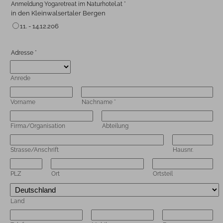
Anmeldung Yogaretreat im Naturhotel.at
*
in den Kleinwalsertaler Bergen
11. - 14.12.206
Adresse
*
Anrede
Vorname
Nachname
*
Firma/Organisation
Abteilung
Strasse/Anschrift
Hausnr.
PLZ
Ort
Ortsteil
Land