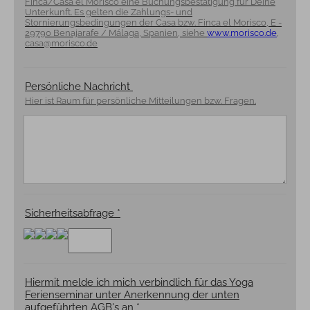
Finca/Casa el Morisco eine Buchungsbestätigung für Deine
Unterkunft. Es gelten die Zahlungs- und
Stornierungsbedingungen der Casa bzw. Finca el Morisco, E -
29790 Benajarafe / Málaga, Spanien, siehe
www.morisco.de
,
casa@morisco.de
Persönliche Nachricht
Hier ist Raum für persönliche Mitteilungen bzw. Fragen.
Sicherheitsabfrage
*
Hiermit melde ich mich verbindlich für das Yoga
Ferienseminar unter Anerkennung der unten
aufgeführten AGB's an
*