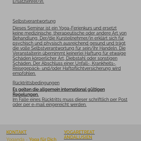
Ersatzlehrer/in.
Selbstverantwortung
Dieses Seminar ist ein Yoga-Ferienkurs und ersetzt
keine medizinische, therapeutische oder andere Art von
Behandlung. Der/die Kursteilnehmer/in erklärt sich für
psychisch und physisch ausreichend gesund und trägt
die volle Selbstverantwortung für sein/ihr Handeln. Die
Veranstalterin übernimmt keinerlei Haftung für etwaige
Schäden körperlicher Art, Diebstahl oder sonstigen
Schäden. Der Abschluss einer Unfall-, Krankheits-,
Reisegepäck- und/oder Haftpflichtversicherung wird
empfohlen.
Rücktrittsbedingungen
Es gelten die allgemein international gültigen
Regelungen.
Im Falle eines Rücktritts muss dieser schriftlich per Post
oder per e-mail eingereicht werden.
KONTAKT
YOGARETREAT
ANDALUSIEN
Yoganda -
Yoga für Dich