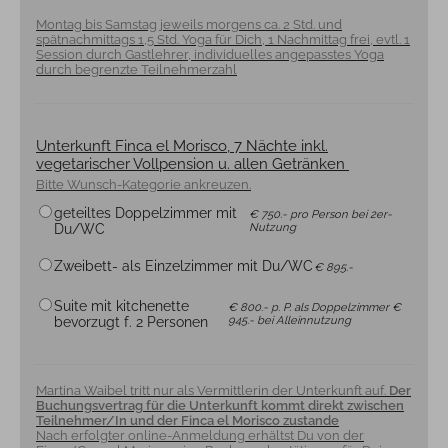
Montag bis Samstag jeweils morgens ca. 2 Std. und
spätnachmittags 1,5 Std. Yoga für Dich, 1 Nachmittag frei, evtl. 1
Session durch Gastlehrer, individuelles angepasstes Yoga
durch begrenzte Teilnehmerzahl
Unterkunft Finca el Morisco, 7 Nächte inkl.
vegetarischer Vollpension u. allen Getränken
Bitte Wunsch-Kategorie ankreuzen.
geteiltes Doppelzimmer mit
€ 750.- pro Person bei 2er-
Nutzung
Du/WC
Zweibett- als Einzelzimmer mit Du/WC
€ 895.-
Suite mit kitchenette
€ 800.- p. P. als Doppelzimmer €
945.- bei Alleinnutzung
bevorzugt f. 2 Personen
Martina Waibel tritt nur als Vermittlerin der Unterkunft auf.
Der
Buchungsvertrag für die Unterkunft kommt direkt zwischen
Teilnehmer/In und der Finca el Morisco zustande
Nach erfolgter online-Anmeldung erhältst Du von der