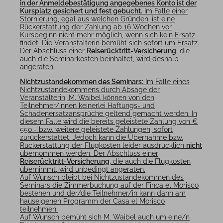
in der Anmeldebestätigung angegebenes Konto ist der
Kursplatz gesichert und fest gebucht.
Im Falle einer
Stornierung, egal aus welchen Gründen, ist eine
Rückerstattung der Zahlung ab 16 Wochen vor
Kursbeginn nicht mehr möglich, wenn sich kein Ersatz
findet. Die Veranstalterin bemüht sich sofort um Ersatz.
Der Abschluss einer
Reiserücktritt-Versicherung
, die
auch die Seminarkosten beinhaltet, wird deshalb
angeraten.
Nichtzustandekommen des Seminars:
Im Falle eines
Nichtzustandekommens durch Absage der
Veranstalterin, M. Waibel können von den
Teilnehmer/innen keinerlei Haftungs- und
Schadenersatzansprüche geltend gemacht werden. In
diesem Falle wird die bereits geleistete Zahlung von €
550.- bzw. weitere geleistete Zahlungen, sofort
zurückerstattet. Jedoch kann die Übernahme bzw.
Rückerstattung der Flugkosten leider ausdrücklich
nicht
übernommen werden. Der Abschluss einer
Reiserücktritt-Versicherung
, die auch die Flugkosten
übernimmt, wird unbedingt angeraten.
Auf Wunsch bleibt bei Nichtzustandekommen des
Seminars die Zimmerbuchung auf der Finca el Morisco
bestehen und der/die Teilnehmer/in kann dann am
hauseigenen Programm der Casa el Morisco
teilnehmen.
Auf Wunsch bemüht sich M. Waibel auch um eine/n